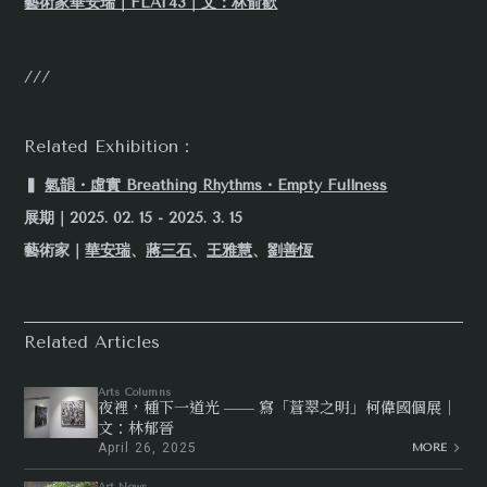
藝術家華安瑞｜FLAT43｜文：林俞歡
///
Related Exhibition：
▍
氣韻・虛實 Breathing Rhythms・Empty Fullness
展期｜2025. 02. 15 - 2025. 3. 15
藝術家｜
華安瑞
、
蔣三石
、
王雅慧
、
劉善恆
Related Articles
Arts Columns
夜裡，種下一道光 —— 寫「蒼翠之明」柯偉國個展｜
文：林郁晉
April 26, 2025
MORE