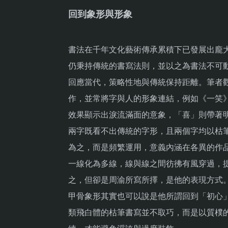
回到象形與形象
書法在千年文化藝術傳承累積下已發展出龐
仍秉持傳統的書寫法則，並以之為書法不可
回應當代，策略性地與傳統保持距離。筆者
作，並常將字與人的形象連結，例如《一笑
效果顯示出淚流滿面的意象，「喜」則帶著
兩字既看不出傳統的字形，且兩個字均以枯
為之，而是頻繁運用，意義內涵在各異的作
一線化為多線，線與線之間彷彿有風穿過，
之，但卻是周渝所寫所擇，是他的表現方式
甲骨象形其實也可以說是他所謂回到「初心
類飛白體的枯筆書寫並不取巧，而是以質樸