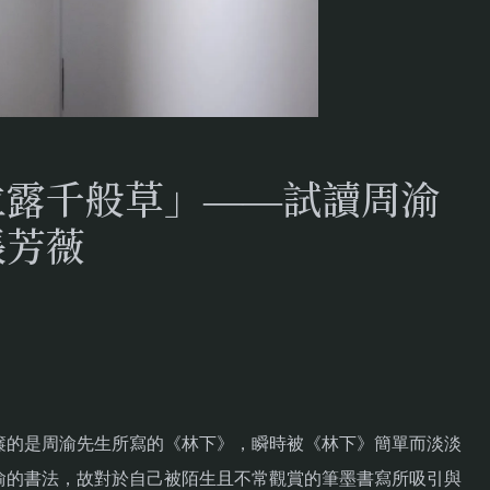
泣露千般草」——試讀周渝
張芳薇
簾的是周渝先生所寫的《林下》，瞬時被《林下》簡單而淡淡
渝的書法，故對於自己被陌生且不常觀賞的筆墨書寫所吸引與