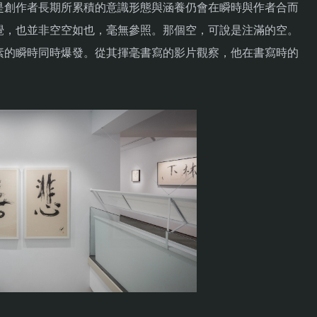
是創作者長期所累積的意識形態與涵養仍會在瞬時與作者合而
覺，也並非空空如也，毫無參照。那個空，可說是注滿的空。
素的瞬時同時爆發。從其揮毫書寫的影片觀察，他在書寫時的