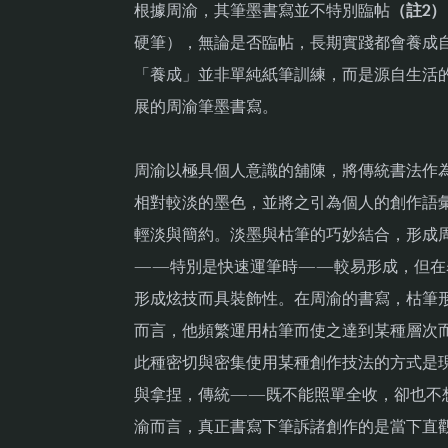
根據周渝，其筆墨書寫並不特別臨帖
（註2）
硬筆），無論是否臨帖，長期實踐都會養成
「養成」並非單純紙筆訓練，而是源自生活
展的周渝筆墨書寫。
周渝以極具個人意識的舖陳，將傳統書法作
相對較淡的墨色，並將之引為個人的創作語
輕淡與簡約。淡墨與枯筆的巧妙結合，形成
——特別是快速運筆時——較易形成，但在
形成炫技而具裝飾性。在周渝的書寫，枯筆
而言，他頻繁運用枯筆而使之達到某種層次
此種密切與密集使用某種創作技法的方式是
與拿捏，傳統——既不能照單全收，卻也不
渝而言，真正書寫下筆訴諸創作的是當下直