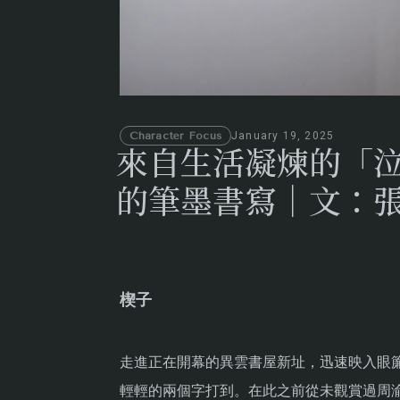
Character Focus
January 19, 2025
來自生活凝煉的「
的筆墨書寫｜文：
楔子
走進正在開幕的異雲書屋新址，迅速映入眼
輕輕的兩個字打到。在此之前從未觀賞過周