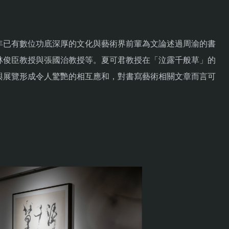
年已有數位功底深厚的文化與藝術界前輩為文論述過周渝的書
林俊臣教授與張國治教授等。夏可君教授在「泣露千般草」的
與展覽形成令人驚艷的相互應和，對書寫藝術相關文章而言可