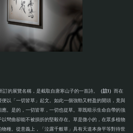
所訂的展覽名稱，是截取自唐寒山子的一首詩。
（註1）
而在
授便以「一切皆草」起文。如此一個強勁又輕盈的開頭，竟與
相應。是的，一切皆草，一切也從草。草既暗示生命自帶的強
予以彎曲卻能不被損折的堅毅存在。草是微小的，在眾多植物
的物種。從意義上，「泣露千般草」具有天道本身平等對待世