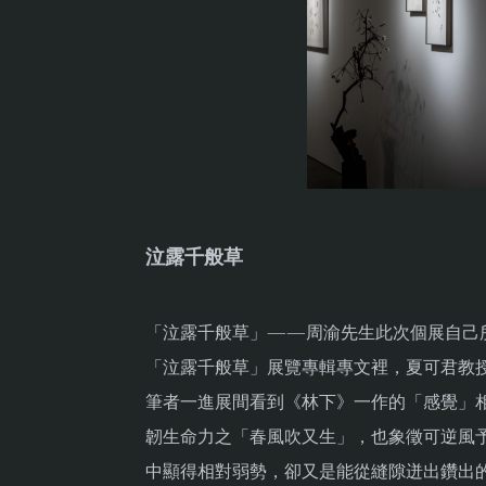
泣露千般草
「泣露千般草」——周渝先生此次個展自己
「泣露千般草」展覽專輯專文裡，夏可君教
筆者一進展間看到《林下》一作的「感覺」
韌生命力之「春風吹又生」，也象徵可逆風
中顯得相對弱勢，卻又是能從縫隙迸出鑽出