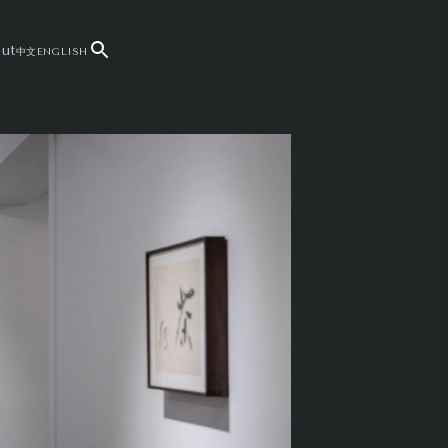
ut
中文
ENGLISH