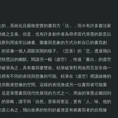
大的，系統化且嚴格密實的書寫方「法」，現今有許多書法家
動搖之圭臬。但是，也有許多創作者為尋求當代筆墨的新意以
觀察到周渝常以繪畫、圖畫與意象的方式分析自己的書寫創
》的笑像一個人眉眼笑開的樣子。《悲喜》的「悲」透過飛白
明快慧詰的幽默。閱讀另一幅《虛空》，快速「畫出」的虛空
筆破筆為之，具有書與畫雙效。枯筆破筆對周渝而言並非偶一
品裡有不同的表現與想像的可能。枯筆在《虛空》裡讓線條的
提供觀者想像的空間。這樣的表現換成另一位書寫者可能棄
。這是筆墨書寫現代性展現的方式之一。周渝的筆墨企圖回到
」的策略，讓字與「自然」形靠得更近，更有「人」味。他的
的直心為之，飛白效果的恰到好處便是有賴書寫者的自我修