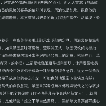
，與書法的傳統訓練具有明顯的區別。但凡人書寫（無論軟
自己的風格與審美的偏好與表現。周渝也是如此。觀察他的
的總體歷練。本文嘗試以觀者的角度試讀在當代生活環境下發
為養分，在審美與表現上顯示出明顯的定見。周渝常使枯筆與
彙。如果濃墨意味著富饒、豐厚與正式，淡墨便較傾向樸拙、
周渝筆墨書寫的部分審美與內涵傾向上的定擇。枯筆在行、草
表現（的拿捏）上卻是較難適度掌握與駕馭，使用過當較易
形成的飛白效果似乎成為一種語彙並隱含意義。從另一個角度
而幾乎成為他的書寫印記（可能也與他通常下筆快速有關），
現當代的創作意識。筆墨書寫者必須在傳統與現代之間做取捨
想與不能全數偏離（何況他是具有使命感的新文人）。就周
觀，是他所謂「虛空下筆自然書寫」。雖然每次書寫都可能心