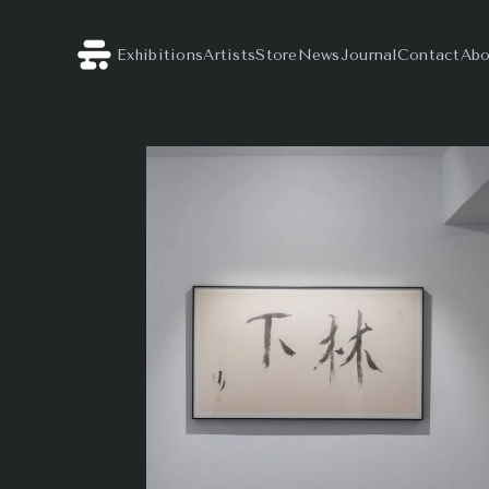
Exhibitions
Artists
Store
News
Journal
Contact
Abo