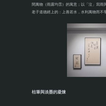
間萬物（雨露均霑）的寓意；以「泣」寫雨
老子道德經上的：上善若水，水利萬物而不
枯筆與淡墨的凝煉