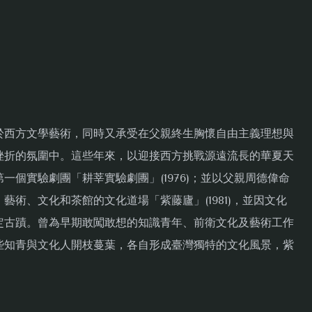
潤於西方文學藝術，同時又承受在父親終生胸懷自由主義理想與
挫折的氛圍中。這些年來，以迎接西方挑戰源遠流長的華夏天
個實驗劇團「耕莘實驗劇團」(1976)；並以父親周德偉命
術、文化和茶館的文化道場「紫藤廬」(1981)，並因文化
市定古蹟。曾為早期敢闖敢想的知識青年、前衛文化及藝術工作
些知青與文化人開枝蔓葉，各自形成臺灣獨特的文化風景，紫