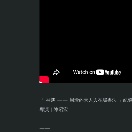
「 神遇 —— 周渝的天人與在場書法 」紀
​導演｜陳昭宏
——