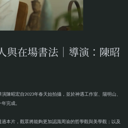
天人與在場書法｜導演：陳昭
導演陳昭宏自2023年春天始拍攝，並於神遇工作室、陽明山、
一年完成。
透過本片，觀眾將能夠更加認識周渝的哲學觀與美學觀；以及