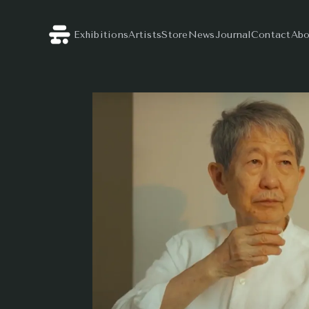
Exhibitions
Artists
Store
News
Journal
Contact
Abo