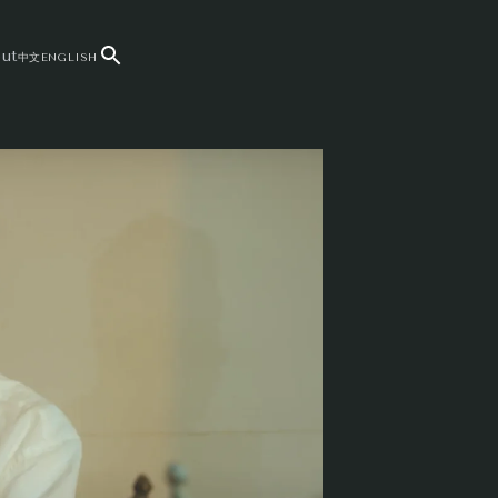
ut
中文
ENGLISH