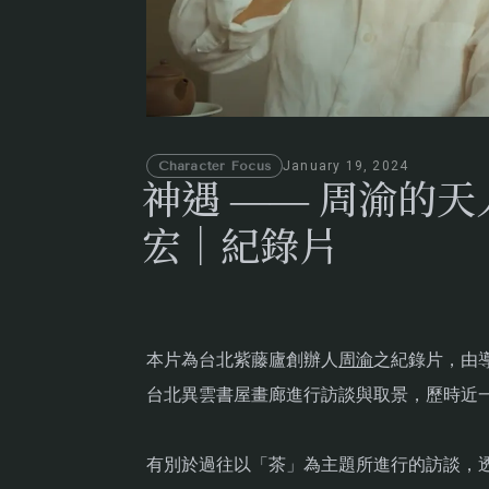
Character Focus
January 19, 2024
神遇 —— 周渝的
宏​｜紀錄片
本片為台北紫藤廬創辦人
周渝
之紀錄片，由
台北異雲書屋畫廊進行訪談與取景，歷時近
有別於過往以「茶」為主題所進行的訪談，