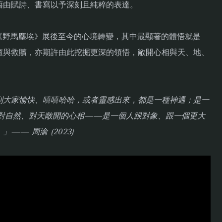
藉由賦詩、書寫以予深刻且純粹的表達。
年《野馬塵埃》展後至今的心境轉變，其中最顯著的體悟就是
癒與救贖，亦期許由此挖掘更深的領悟，敞開心相與天、地、
到大家愉快、嘻嘻哈哈，或者靈感出來，都是一種神遇；是一
對自然、對天敞開的心相——是一個人跟對象、跟一個更大
— 周渝 (2023)