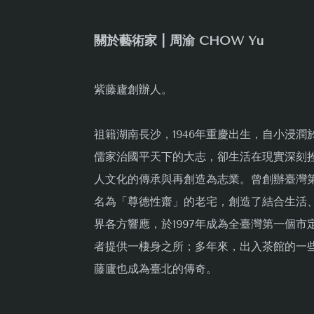
關於藝術家 | 周渝 CHOW Yu
紫藤廬創辦人。
祖籍湖南長沙，1946年重慶出生，自小浸
儒家治國平天下的大志，卻生活在現實深刻
人文化的傳承與再創造為志業。曾創辦臺灣第一
名為「尊德性齋」的老宅，創造了結合生活、藝
界各方響應，於1997年成為全臺灣第一個
者提供一棲身之所；多年來，出入茶館的一
藤廬也成為臺北的傳奇。