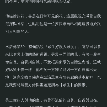
的布局，每個環節都能見諸細膩的心思。
他描繪的花，盡是在日常可見的花，這層觀視充滿著自我
選擇與省察，也點明他是一位擅長跟自己相處遠勝過於跟
別人相處的人。
水滸傳第30回有句話說『眾生好度人難度』。這話可以拿
來比喻吳士偉的藝術選題。尋常巷弄間的花，有著一股生
命自長、自養與自滅，不受框架束限的自體生命感。這就
好比吳士偉一樣，他囿於一方卻又能因一方而自養出天
地，這完全吻合佛家在談論眾生有情有感的基本精神，也
是我要將展覽方針與畫題定調為【眾生】的因素。
吳士偉的人與他的畫，有著不流俗的自尊、自得與自在。