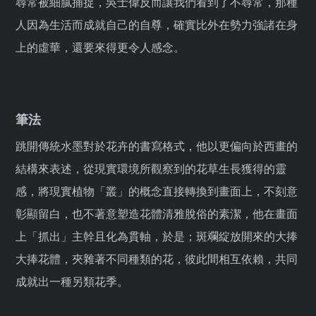
尋常被細膩捕捉，吳士偉反而讓我們看到了不尋常，那種
人因為生活而成就自己的自尊，確實比外在勢力強諸在身
上的虛華，還要來得更令人感念。
筆法
跳開傳統水墨對於花卉的書寫格式，他以更偏向於西畫的
結構來表述，從現實環境所觀察到的花草生長獲得的靈
感，將現實植物「叢」的概念直接轉換到畫面上，不刻意
彰顯留白，也不著意塑造花體清雅脫俗的素潔，他在畫面
上「抓出」主幹且化為貫軸，於是；斑斕綻放開來的大捧
大捧花體，夾雜著不同種類的花，彼此間相互依賴，共同
成就出一種另類花季。