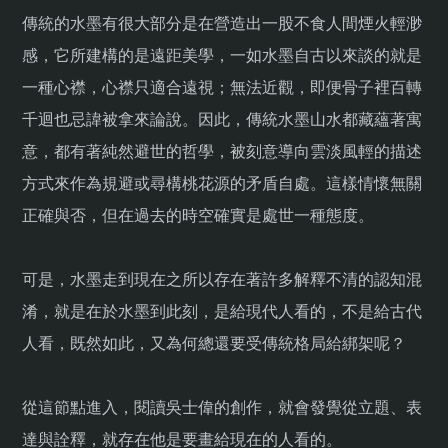
傳統的水墨有很大部分是在營造出一股不食人間煙火輕渺
感，它所建構的是遠距美學，一如水墨自古以來談的就是
一種心襟，心襟只適合遠視；無法近觀，即便骨子裡百轉
千迴也忌諱被拿來論說。因此，傳統水墨山水都藏蘊著寓
意，都有著純然避世的哲學，被刻意導向雲淡風輕的描述
方式來作為規避或尋構桃花源的矛盾自處。這樣情懷無關
正確與否，但在過去的時空確實是處世一種態度。
可是，水墨走到現在之所以存在著許多解釋不清的認知混
淆，就是在於水墨到此刻，是給現代人看的，不是給古代
人看，既然如此，又為何總還要受傳統格局給綁架呢？
從這節點進入，閱讀吳士偉的創作，就會發覺從立題、表
達與詮釋，就存在他是要畫給現在的人看的。