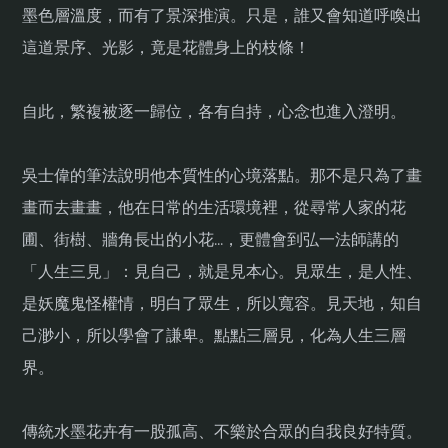
墨色層溫度，而有了景深推演。只是，誰又會知道呼喚出
這道景序、光影，竟是花體身上的枝條！
自此，繁複被逐一歸位，各有自持，心念也進入澄明。
吳士偉的筆法說明他本質性的心境落點。那不是只為了畫
畫而去畫畫，他在日常的生活環境裡，從尋常人家的花
圃、街樹、牆角長出的小花…，更體會到弘一法師講的
「人生三見」：見自己，就是見本心。見眾生，是人性、
是妖魔鬼怪權情，明白了眾生，所以寬容。見天地，知自
己渺小，所以學會了謙卑。點點三層見，化為人生三層
界。
傳統水墨花卉有一股孤高、不樂於合眾的自我良好特質。