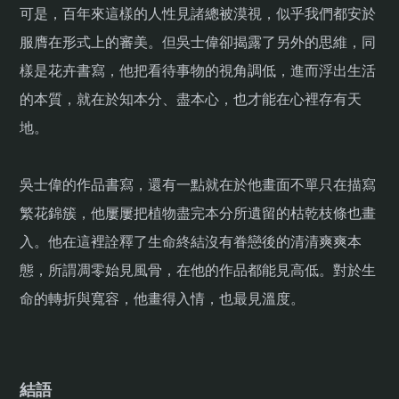
可是，百年來這樣的人性見諸總被漠視，似乎我們都安於
服膺在形式上的審美。但吳士偉卻揭露了另外的思維，同
樣是花卉書寫，他把看待事物的視角調低，進而浮出生活
的本質，就在於知本分、盡本心，也才能在心裡存有天
地。
吳士偉的作品書寫，還有一點就在於他畫面不單只在描寫
繁花錦簇，他屢屢把植物盡完本分所遺留的枯乾枝條也畫
入。他在這裡詮釋了生命終結沒有眷戀後的清清爽爽本
態，所謂凋零始見風骨，在他的作品都能見高低。對於生
命的轉折與寬容，他畫得入情，也最見溫度。
結語