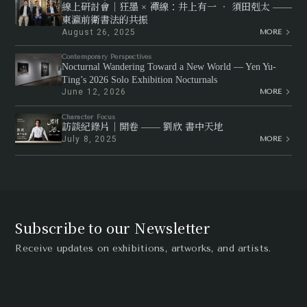
線上研討會｜狂墨 × 禪線：井上有一 ‧ 須田剋太 ——
東瀛前衛書法的共振
August 26, 2025
MORE
Contemporary Perspectives
Nocturnal Wandering Toward a New World — Yen Yu-
Ting’s 2026 Solo Exhibition Nocturnals
June 12, 2026
MORE
Character Focus
訪談紀錄片｜開卷 —— 劉欣 書中天地
July 8, 2025
MORE
Subscribe to our Newsletter
Receive updates on exhibitions, artworks, and artists.