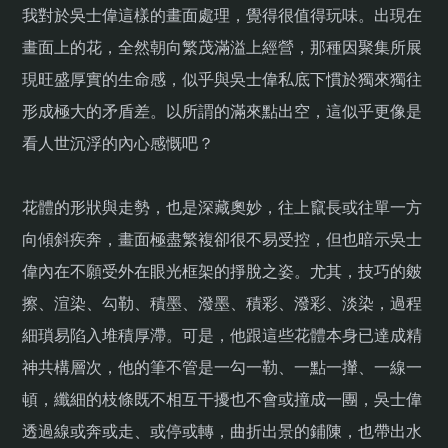
我對於吳士偉這樣的畫面處理，覺得很值得玩味。出現在
畫面上的花，全然朝向繁茂滿溢上經營，那種因聚集所展
現旺盛厚實的生命感，似乎與吳士偉私底下慣於獨來獨往
形成極大的矛盾差。以所謂的滿來點出空，這似乎更像是
看人世沉浮的內心感慨吧？
花體的形狀與走勢，也是深藏奧妙，往上竄長或往單一方
向傾斜疾奔，畫面極盡繁複卻很不易受控，但也暗示吳士
偉內在不願受外在眼光框架的掙脫之姿。尤其，技巧的皴
擦、渲染、勾勒、積墨、潑墨、積彩、潑彩、淡染，過程
細瑣易陷入堆積厚滯。可是，他跟這些花體本身已達成精
神共構層次，他的筆不管是一勾一勒、一點一攆、一線一
頓，纖細的枝條既不相互干擾也不會或撞成一團，吳士偉
透過線或奔或走、或停或轉，曲折出景的鋪陳，也帶出水