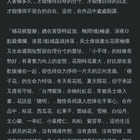
人要修多久，才能懂得自尊的分寸、才能懂自得的自足、
才能懂得不迎合的自在。這些，在作品中處處顯露。
「穗花棋盤腳」總在黃昏時綻放、晚間9點極盛、深夜12
點最燦爛、凌晨5點雄蕊就掉落，吳士偉就畫出花那極燦
又生命週期短暫卻自理分寸的愛珍。「小手球」的枝條長
勢好，有著奮力向上的姿態，花期時花量大，好比朋友喜
歡簇擁在一起，卻也得自力掙得一片天的正向意義。「梔
子花」的生命力特強，冬天長花苞、夏天開花，信守承諾
又擅長守候。「台灣紫珠」亦稱杜虹花，常被吳士偉入
畫，花語是「聰明」，難怪長得讓人想捧在手掌心。在作
品中，桂花、西瓜花、紅果子、蕾絲花、雪柳、白仙丹、
文心蘭、一串紅、小葉欖仁、烏桕、紫背草…，這些生活
上易見的花卉，沒有矯揉作態、沒有貪嗔、沒有蠻橫，當