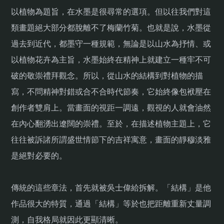
以植物為題旨，在水墨是很尋常的選項。但以往我們對這
類畫題絕大部分都脫離不了梅蘭竹菊。也就是說，水墨從
過去到近代，都墨守一種規範，無論是以山水為抒情、或
以植物花卉為主旨，水墨始終在精神上就建立一種牢不可
破的敬崇禮拜觀念。所以，從山水的結構到對植物的描
寫，不問精神對錯或合不合時代節奏，它始終像包袱壓在
創作者雙肩上。當畫面的視距一調遠，觀視的人就會油然
在內心翻湧出遼闊的崇禮。至於，在描述植物主題上，它
往往被訴諸所謂盛世情節下的吉祥寓意，畫面的靜穆淡雅
是絕對必要的。
傳統的這些章法，首先就被吳士偉給拆解。「結構」是他
作品很大的特質，通過「結構」等於也把距離重新丈量調
測，自我格局就因此更顯清晰。