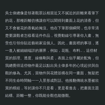
吳士偉總像是領著觀眾以相當近又不膩近的距離來看筆下
的花，那種距離彷彿讓你可以聞得到畫面上花的清香，但
又不會被花的香氣給掩沒。他在下筆那個瞬間，也非常清
楚要讓觀者怎樣看這件作品，視覺動線引導著你入畫，無
啻也引領你貼近藝術家這個人。因此，畫面裡的事項，逐
一進入被細細端詳的層界，例如，花瓶、布料…，這些材
質的肌理、透度、線條剛與柔，表面上似乎屬於配角，但
我總覺得這些物件最足以點出吳士偉多年的心境起伏與自
觀的修為。尤其，當物件與花體並構在同一畫面，無疑把
不同生命時間軸一一入景形成對話。他推翻傳統水墨被欣
賞的模組，等於讓你不只是看，更是看進去，把畫面主題
結構、距離一整，你既能全觀也能微觀。