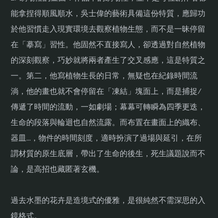
能拿捏得順風順水，吳士偉的藝術具備這份特質，應歸功
於他習慣走入現實環境去觀察植物生態，而不是一昧停留
在「摹寫」習性。他固然不直接寫人，卻透過對自然植物
的深刻觀察，巧妙就將兩者產生了交叉感應，這是特質之
一。第二，他寫植物生長的日常，無疑也在紀錄時間流
淌，他的畫也就不會停留在「凍結」塊面上，而是捕捉/
傳遞了時間的流動，一如劇場；幕幕可轉瞬為四季更迭，
生命的段落與輪迴也自然流露。而布置在畫面上的織布、
器皿…，物件的時間刻度，適時扮演了過場與延引，在所
謂材質的原生底層，帶出了生命的後生，死生議題說而不
論，是高招也藏匿著玄機。
過去水墨的花卉是造境式的優雅，是很純然不需深思的入
鏡格式。