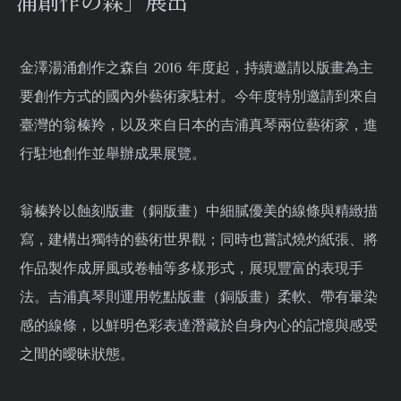
涌創作の森」展出
金澤湯涌創作之森自 2016 年度起，持續邀請以版畫為主
要創作方式的國內外藝術家駐村。今年度特別邀請到來自
臺灣的翁榛羚，以及來自日本的吉浦真琴兩位藝術家，進
行駐地創作並舉辦成果展覽。
翁榛羚以蝕刻版畫（銅版畫）中細膩優美的線條與精緻描
寫，建構出獨特的藝術世界觀；同時也嘗試燒灼紙張、將
作品製作成屏風或卷軸等多樣形式，展現豐富的表現手
法。吉浦真琴則運用乾點版畫（銅版畫）柔軟、帶有暈染
感的線條，以鮮明色彩表達潛藏於自身內心的記憶與感受
之間的曖昧狀態。