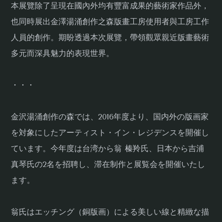
本展覽除了呈現在國內外均有豐富成果的藝術家作品外，
也同時展出金澤湯涌創作之森版畫工房使用者與工房工作
人員的創作。期盼透過本次展覽，帶領觀眾親近版畫藝術
多元而深具魅力的表現世界。
・・・
金沢湯涌創作の森では、2016年度より、国内外の版画家
を対象にしたアーティスト・イン・レジデンスを開催し
ています。今年度は台湾から翁 榛羚氏、日本から吉浦
真琴氏の2名を招聘し、滞在制作と展覧会を開催いたし
ます。
翁氏はエッチング（銅版画）による美しい線と精緻な描