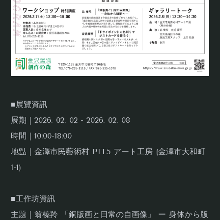
■展覽資訊
展期｜2026. 02. 02 - 2026. 02. 08
時間｜10:00-18:00
地點｜金澤市民藝術村 PIT5 アート工房 (金澤市大和町
1-1)
■工作坊資訊
主題｜翁榛羚 「銅版画と⽇常の⾃画像」 ー ⾝体から版