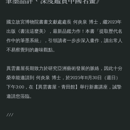
筆墨品評、深度鑑賞中國名畫》
​國立故宮博物院書畫文獻處處長 何炎泉 博士，繼2023年
出版《書法這麼美》，最新品鑑力作！本書「提取歷代名
作中的筆墨系統」，引領讀者一步步深入畫作，讀出常人
不易察覺到的趣味觀點。
異雲書屋長期致力於研究亞洲藝術發展的脈絡，因此十分
榮幸能邀請到 何炎泉 博士，於2025年11月30日（週日）
下午3:00，在【異雲書屋・青田館】舉行新書講座，誠摯
邀請您蒞臨。
///