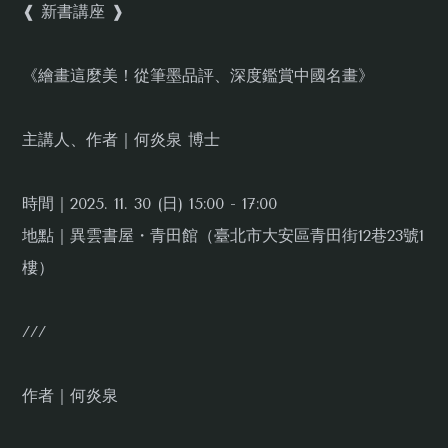
❰ 新書講座 ❱
《繪畫這麼美！從筆墨品評、深度鑑賞中國名畫》
主講人、作者｜何炎泉 博士
時間｜2025. 11. 30 (日) 15:00 - 17:00
地點｜異雲書屋・青田館（臺北市大安區青田街12巷23號1
樓）
///
作者｜何炎泉