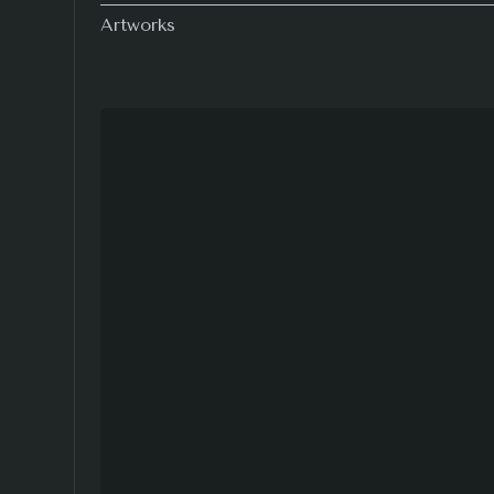
列，則是由逆日常的深夜
Artworks
暗底下難以說清的時間感
立美術館、洪根深美術館