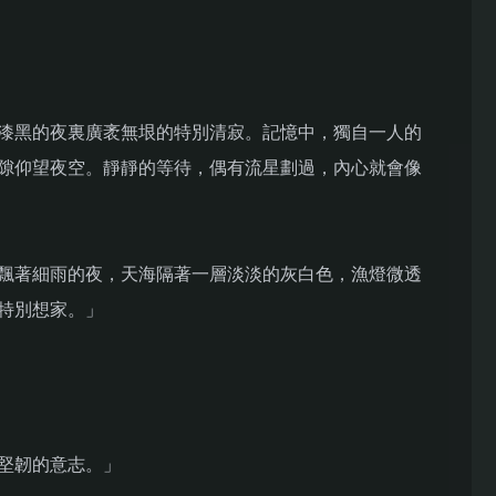
漆黑的夜裏廣袤無垠的特別清寂。記憶中，獨自一人的
隙仰望夜空。靜靜的等待，偶有流星劃過，內心就會像
飄著細雨的夜，天海隔著一層淡淡的灰白色，漁燈微透
特別想家。」
堅韌的意志。」