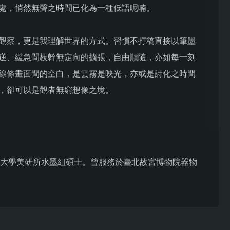
處，悄然無聲之時間已化為一種低語呢喃。
觀察，更是我理解世界的方式。習慣不打稿直接以筆墨
逆、緩急間枝幹無定向的擴張，自由順隨，亦如每一刻
線條畫面間的空白，是雲霧是映光，亦或是詩化之時間
，卻可以是觀者無窮想像之境。
灣師範大學美研所水墨組碩士。曾服務於臺北故宮博物院器物
畫創作。一直是懷著感激和敬意走訪臺灣各地老樹， 欽
生命樣態，並奉此野性與自由為創作之精神所在。
錄時間被壓縮的質地，試以最簡單的元素探究水墨之