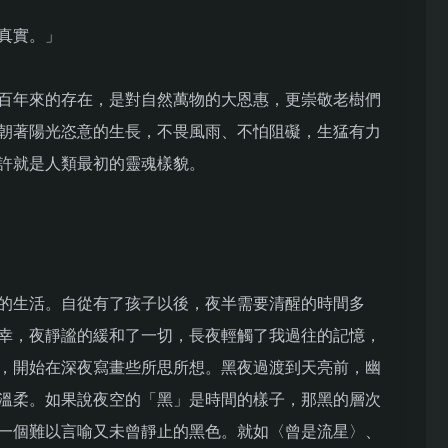
真實。」
百年來的存在，是對自然萬物的大恩惠，更崇敬老樹們
朝著陽光恣意的生長，不畏風雨、不怕阻礙，生猛有力
許就是人類最初的靈魂樣貌。
的生活。自從有了孩子以後，夜半需要清醒的時間多
幸，夜靜謐的緩和了一切，長夜輕觸了我過往的記憶，
，開始在深夜寫畫些所思所想。黑夜過渡到天亮前，幽
溫柔。如果說夜空的「黑」是時間的樣子，那黑的層次
一個難以言喻又未曾靜止的黑色。就如〈曾是流星〉、