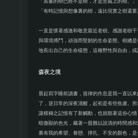
「當畫的樹已經不是樹，才是意義上的樹。」
「有時記憶與想像裏的樹，遠比現實之樹還要
一直是懷著感激和敬意親近老樹。感謝老樹千
與環境搏鬥，頑強而堅韌的生命姿態。樹總是
地長出自己的生命樣態，這種野性與自由，或
森夜之境
晨起寫字睡前讀書，規律的作息是我一直以來
了，逆日常的深夜清醒，起初是有些焦慮。所
讓模糊之記憶有了新觸動，也就順著這份心情
暗微顯的色光，藏著一股難以說清的時間感和
裏有我的希望、眷戀、掙扎、不安的顏色，是