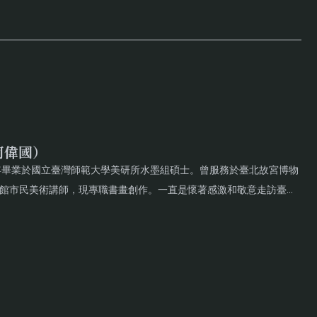
」系列，則將樹與花卉為主的造形元素，運用白描勾勒成
象下生存的衝突與矛盾。源自上山觀雨看樹之經驗，於
破墨」的偶發與不可預期，捕捉雨霧迷離之下的模糊不完
2024年後的「造夢園」系列，以為女兒說故事的概念
說給女兒聽的故事，作為女兒成長的紀念。2025年的
，描寫黑夜不眠的心情變化，透過墨與色的層層堆疊，
（柯偉國）
06年畢業於國立臺灣師範大學美研所水墨組碩士。曾服務於臺北故宮博物
館市民美術講師，現專職書畫創作。一直是懷著感激和敬意走訪臺灣
術館、高雄市立美術館、洪根深美術館，曾赴香港、新
野性且頑強的形質，並奉此野性與自由為創作之精神所在。早期的
雨來過〉、〈因緣與遇見07〉、〈水光〉、〈很小的時
之墨點，來記錄時間被壓縮的質地，試以最簡單的元素探究水墨之
國父紀念館等單位典藏。
開始進行的「共生之蕐」系列，則將樹與花卉為主的造形元素，運用白描
植物形態，來指涉隱藏於表象下生存的衝突與矛盾。源自上山觀雨看
開始發展的「雨樹」系列，藉由「水破墨」的偶發與不可預期，捕捉雨霧
來形塑可見之外的「隔」與「幻」的狀態。2025年的「森夜之境」系