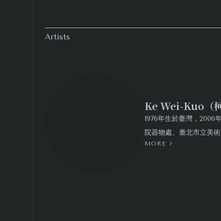
形、質關係。2018年開始進行的「共生之蕐
一種異體共生的類植物形態，來指涉隱藏於表
Artists
2022年開始發展的「雨樹」系列，藉由「水
全，來形塑可見之外的「隔」與「幻」的狀態。
所開展的創作，將兒時聽過的童話，重新改編成
「森夜之境」系列，則是由逆日常的深夜清醒
Ke Wei-Kuo
述說那幽暗底下難以說清的時間感和溫柔。
1976年生於臺灣，20
院器物處、臺北市立美術
作品多次發表於臺北市立美術館、國立台灣美
MORE
各地老樹，欽佩老樹富有
加坡、韓國釜山、德國科隆等地參展。作品〈
「墨點樹」，是以最純粹
候01〉、〈輕。風景系列〉等為藝術銀行、
形、質關係。2018年
勾勒成一種異體共生的類
樹之經驗，於2022年
迷離之下的模糊不完全，