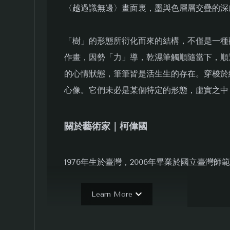
〈越過識無邊〉畫面裏，墨與色層層交疊的深
「樹」的形態所衍化而來的結構，不僅是一種
作畫，因勢「力」導，乾濕筆觸順隨當下，順
的心情狀態，筆筆皆是活生生的存在。穿梭於
心像。它們未必是某個特定的形態，虛實之中
關於藝術家｜柯偉國
1976年生於臺灣，2006年畢業於國立臺
處、臺北市立美術館市民美術講師，現專職書
佩老樹富有野性且頑強的形質，視之為最美的
Learn More
早期的「墨點樹」，是以最純粹之墨點，來記