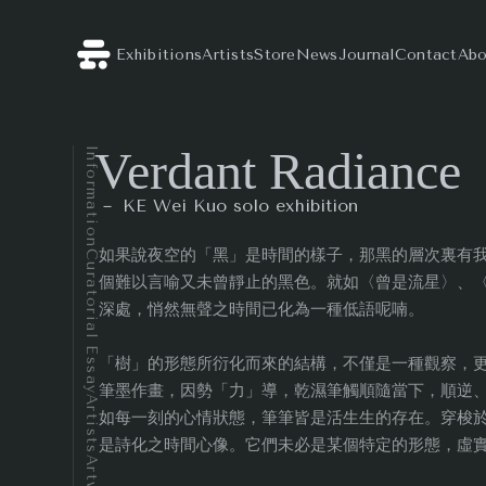
Exhibitions
Artists
Store
News
Journal
Contact
Abo
Verdant Radiance
Information
－ KE Wei Kuo solo exhibition
如果說夜空的「黑」是時間的樣子，那黑的層次裏有
Curatorial Essay
個難以言喻又未曾靜止的黑色。就如〈曾是流星〉、
深處，悄然無聲之時間已化為一種低語呢喃。
「樹」的形態所衍化而來的結構，不僅是一種觀察，
筆墨作畫，因勢「力」導，乾濕筆觸順隨當下，順逆
Artists
如每一刻的心情狀態，筆筆皆是活生生的存在。穿梭
是詩化之時間心像。它們未必是某個特定的形態，虛