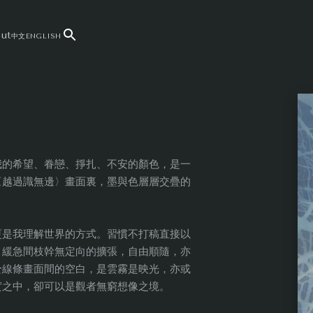
ut
中文
ENGLISH
我的希望、眷戀、掙扎、不安的顏色，是一
〈越過識無邊〉畫面裏，墨與色層層交疊的
更是我理解世界的方式。習慣不打稿直接以
、緩急間枝幹無定向的擴張，自由順隨，亦
於線條畫面間的空白，是雲霧是映光，亦或
實之中，卻可以是觀者無窮想像之境。