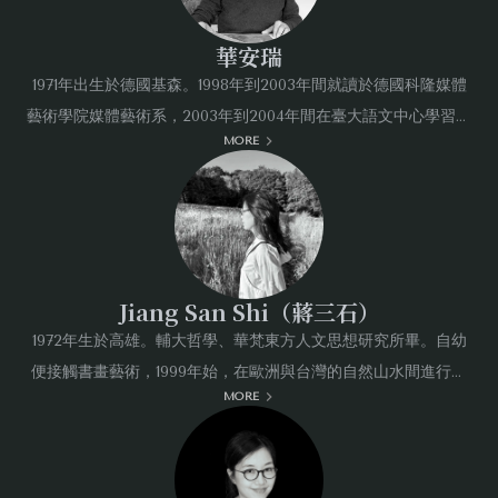
〈問影#4〉、〈林中路〉、〈一筆書〉三件作品，是源
於古詩與水墨帶給她的靈感：「水墨空間所講究的虛實，
華安瑞
轉換，流動，與一個現代的光影的空間感受，有沒有可能
1971年出生於德國基森。1998年到2003年間就讀於德國科隆媒體
藝術學院媒體藝術系，2003年到2004年間在臺大語文中心學習中
結合在一起，進而在『影像』中展現出來。」經由實體—
MORE
文。同時開始著手歐洲與臺灣文化互涉性的藝術創作。華安瑞對
攝錄—影像—最終映入觀者眼簾，過程中的虛／實關係
於藝術與文化之間對話的主題、媒體理論和哲學感興趣。他的作
幾經變換，從而擴出一種出人意表的觀看與表達的空間。
品持續在歐洲及臺灣展出，在兩地均被收藏。除了藝術創外，華
安瑞也策劃展展覽以及工作坊，並且也在大學從事教學工作以及
劉善恆的作品來源於對「緣起」的洞察，前國立歷史博物
演講。
館館長廖新田以「靜觀與超越」來形容：「他的『留白』
Jiang San Shi（蔣三石）
與『氣韻生動』緣起於自然。畫面中的天地乃某處存在過
1972年生於高雄。輔大哲學、華梵東方人文思想研究所畢。自幼
的『虛』與『實』靈動交錯瞬間，並非由藝術家主體全然
便接觸書畫藝術，1999年始，在歐洲與台灣的自然山水間進行水
MORE
墨創作。台北新店溪邊、德國森林、希臘海灘，都是蔣三石水墨
宰制，此方式與『無為自然』的哲學觀有內在的呼應……他
的自然畫室，石頭、土地、沙灘可以是桌案，草葉樹枝可以是畫
帶領觀者進入冥思的視覺世界，一個趨近純與靜的心靈境
筆，光影雲煙自然樂音都是創作參與者。於台灣、中國大陸、德
界、東方美學的現代視野，在觀看與思維中安頓自我身
國等地辦過個展及聯展。