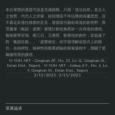
本次展覽的選題可說是充滿挑戰，只因「道法自然」是古人
之智慧、代代人之求索，欲回溯這千年以降的深邃思想，且
不裹足於過往積累的定見，發掘當代藝術表達的新視野，異
雲書屋《氣韻・虛實》展覽計劃也無異於一次尋道的過程。
藝術家華安瑞、蔣三石、王雅慧、劉善恆的創作，皆超越了
對「氣韻生動」、「虛實相生」的字面理解或形式上的模
仿，在純粹性、精神性與觀看經驗的探索過程中，開闢了更
幽微而美的蹊徑。
YI YUN ART・Qingtian (1F, No. 23, Ln. 12, Qingtian St.,
Da’an Dist., Taipei)、YI YUN ART・Jinhua (1 F., No. 4, Ln.
7, Qingtian St., Da'an Dist., Taipei)
2/15/2025
3/15/2025
策展論述