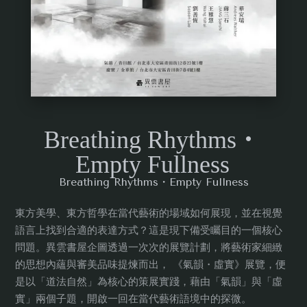
Breathing Rhythms・
Empty Fullness
Breathing Rhythms・Empty Fullness
東方美學、東方哲學在當代藝術的場域如何展現，並在視覺
語言上找到合適的表達方式？這是現下備受矚目的一個核心
問題。異雲書屋企圖透過一次次的展覽計劃，將藝術家細緻
的思想內蘊與審美品味提煉而出， 《氣韻・虛實》展覽，便
是以「道法自然」為核心的策展實踐，藉由「氣韻」與「虛
實」兩個子題，開啟一回在當代藝術語境中的探微。