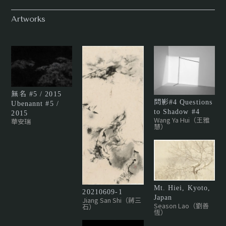
物館、尼斯亞洲美術館、吉美博物館（巴黎）、賽努奇博物館、
程中，開闢了更幽微而美的蹊徑。
Artworks
大都會藝術博物館（紐約）、國立新美術館（東京）、國立現代
美術館（首爾）、古爾本基基金會、大阪創造千島財團、普林斯
頓大學、密西根大學、麗思卡爾頓酒店、洲際酒店、綾新雪谷、
雪津-二世古、Nipponia美濃商家町等。
無名 #5 / 2015
問影#4 Questions
Ubenannt #5 /
to Shadow #4
2015
Wang Ya Hui（王雅
華安瑞
慧）
Mt. Hiei, Kyoto,
20210609-1
Japan
Jiang San Shi（蔣三
Season Lao（劉善
石）
恆）