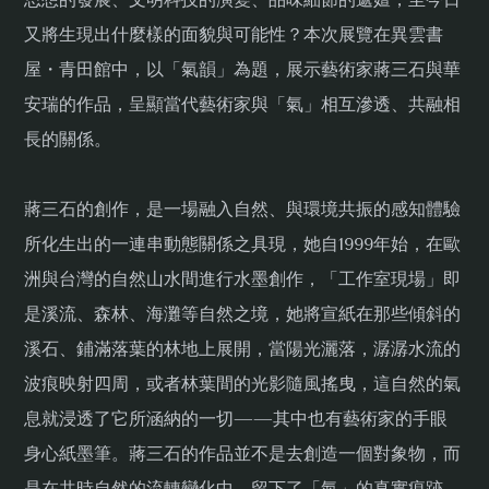
又將生現出什麼樣的面貌與可能性？本次展覽在異雲書
屋・青田館中，以「氣韻」為題，展示藝術家蔣三石與華
安瑞的作品，呈顯當代藝術家與「氣」相互滲透、共融相
長的關係。
蔣三石的創作，是一場融入自然、與環境共振的感知體驗
所化生出的一連串動態關係之具現，她自1999年始，在歐
洲與台灣的自然山水間進行水墨創作，「工作室現場」即
是溪流、森林、海灘等自然之境，她將宣紙在那些傾斜的
溪石、鋪滿落葉的林地上展開，當陽光灑落，潺潺水流的
波痕映射四周，或者林葉間的光影隨風搖曳，這自然的氣
息就浸透了它所涵納的一切——其中也有藝術家的手眼
身心紙墨筆。蔣三石的作品並不是去創造一個對象物，而
是在共時自然的流轉變化中，留下了「氣」的真實痕跡。