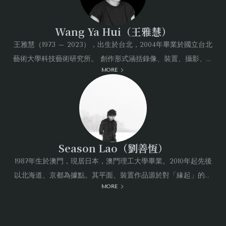
心，超越性於焉可能產生。」這次除了平面作品以外，也
特別展出劉善恆的裝置作品〈虛室・生白〉於法國尼斯亞
Wang Ya Hui（王雅慧）
洲美術館，以及由東京大學策劃於安藤忠雄的冥想空間所
王雅慧（1973 – 2023），出生於台北，2004年畢業於國立台北
呈現的影像。
藝術大學科技藝術研究所。 創作形式涵括錄像、裝置、攝影、繪
MORE
畫。王雅慧一直研究影像媒材於觀者視野的邊界，從現實與影像
的交會重疊處，提出許多關於虛／實、內／外空間、影像本質、
尾聲
觀看經驗的問題。在主題上，則關注東方的自然哲學中，人與世
界的關係與思維方式，並探索這種思維方式如何重新納入當代生
本次展覽的選題可說是充滿挑戰，只因「道法自然」是古
活。因此她的影像作品，不是為了創造或描述一種風景，而是關
人之智慧、代代人之求索，欲回溯這千年以降的深邃思
於風景如何被構成的動態經驗。
Season Lao（劉善恆）
想，且不裹足於過往積累的定見，發掘當代藝術表達的新
1987年生於澳門，現居日本，澳門理工大學畢業。2010年起先後
視野，異雲書屋《氣韻・虛實》展覽計劃也無異於一次尋
以北海道、京都為據點。其平面、裝置作品源於對「緣起」的洞
MORE
道的過程。藝術家華安瑞、蔣三石、王雅慧、劉善恆的創
察，從自然現象中進行取材。近期重要發表與研討會為法國尼斯
亞洲美術館「虛室・生白」個人展（2023）、東京大學 Season
作，皆超越了對「氣韻生動」、「虛實相生」的字面理解
Lao研討會（2025）。 公共收藏（作品與文獻）包括澳門藝術博
或形式上的模仿，在純粹性、精神性與觀看經驗的探索過