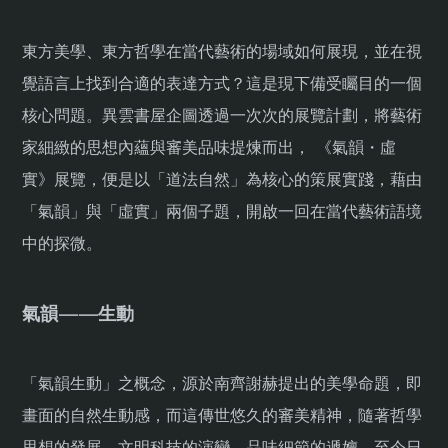
東方美學、東方哲學在當代藝術的場域如何展現，並在視
覺語言上找到合適的表達方式？這是現下備受矚目的一個
核心問題。異雲書屋企圖透過一次次的展覽計劃，將藝術
家細緻的思想內蘊與審美品味提煉而出， 《氣韻・虛
實》展覽，便是以「道法自然」為核心的策展實踐，藉由
「氣韻」與「虛實」兩個子題，開啟一回在當代藝術語境
中的探微。
氣韻——生動
「氣韻生動」之概念，源於南齊謝赫提出的美學命題，即
畫面的自然生動感，而這傳世悠久的審美精神，隨著哲學
思想的發展、文明科技的演變、品味細節的遞嬗，至今日