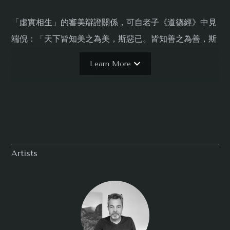
「虛實相生」的審美辯證關係，可自老子《道德經》中見
端倪：「天下皆知美之為美，斯惡已。皆知善之為善，斯
不善已。故有無相生，難易相成，長短相形，高下相傾，
Learn More
音聲相和，前後相隨。」它自體現於天地運行與萬物變化
之中，而在藝術表達上，已不止於留白與否的問題，本次
展覽在異雲書屋・金華館中，以「虛實」為題，展示藝術
家王雅慧與劉善恆的作品，透過他們的創作來召喚出一條
重新面向感知世界的通道。
Artists
王雅慧的創作形式涵括錄像、裝置、攝影、繪畫，她細微
地觀察事物的本質、人在觀看事物間的關係，深刻思索自
身對日常之感知，並將這些經驗以富有詩意的方式，細膩
而純粹地，透過作品將它們返照至這個世界。本次展出