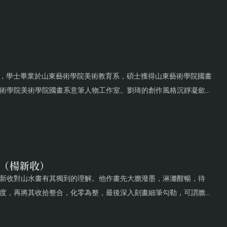
普希金博物館、聖彼德堡宗教博物館等十餘件博物館等級修復。結合
，作品精微寫實，善於表現物體肌理的細膩質感，深具文藝復興古典
博山，學士畢業於山東藝術學院美術教育系，碩士獲得山東藝術學院國畫
術學院美術學院國畫系意筆人物工作室。劉琦的創作風格沉靜凝歛，
的精神，也採擷西方現代藝術的形式特徵，跳出傳統水墨的形式，以
水墨觀照歷史與文化，實踐古與今的辯證統一。
ou（楊新收）
，楊新收對山水畫有其獨到的理解。他作畫先大膽潑墨，淋灕酣暢，待
度，再將其收拾整合，化零為整，最後深入刻畫細筆勾勒，可謂膽大
統山水畫的意境，亦不乏現代審美趣味。他畫的常是「空山」——沒
。而是以純粹的自然景觀營造出「世外之山」的感覺。你甚至不能推