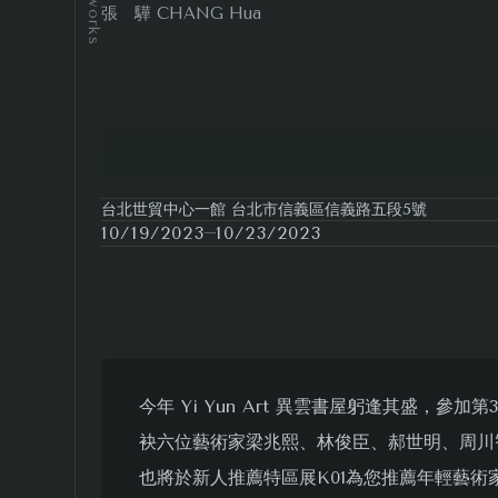
Artworks
張 驊 CHANG Hua
台北世貿中心一館 台北市信義區信義路五段5號
10/19/2023
10/23/2023
今年 Yi Yun Art 異雲書屋躬逢其盛，參加
袂六位藝術家梁兆熙、林俊臣、郝世明、周川
也將於新人推薦特區展K01為您推薦年輕藝術