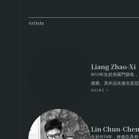
Artists
Liang Zhao-
1953年生於所羅門群島，
個展。其作品先後在皇冠
MORE
粒藝術等藝廊舉辦個展，
轉，都可從近距離中觀察
Lin Chun-C
生於1974年，林俊臣