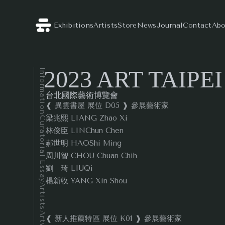
Exhibitions
Artists
Store
News
Journal
Contact
Abo
2023 ART TAIPEI
Information
台北國際藝術博覽會
❰ 異雲書屋 展位 D05 ❱ 參展藝術家
梁兆熙 LIANG Zhao Xi
Curatorial Essay
林俊臣 LINChun Chen
郝世明 HAOShi Ming
周川智 CHOU Chuan Chih
劉 琦 LIUQi
楊新收 YANG Xin Shou
Artists
❰ 新人推薦特區 展位 K01 ❱ 參展藝術家