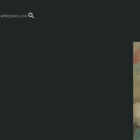
ut
中文
ENGLISH