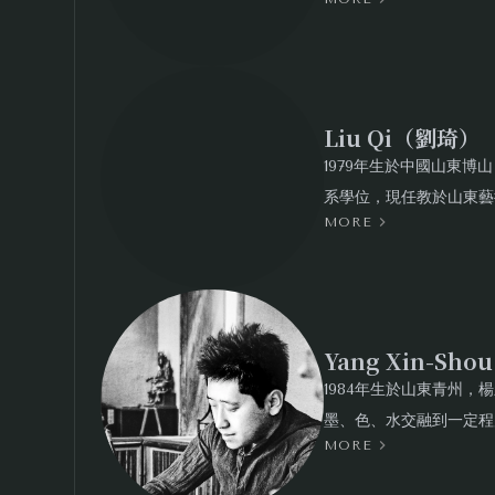
品、帕夫洛斯克博物館、
科學修復技巧於創作之中
韻味。
Liu Qi（劉琦）
1979年生於中國山東
系學位，現任教於山東藝
MORE
汲取中國傳統美學及古典
當代人的視角出發，透過
Yang Xin-Sh
1984年生於山東青州
墨、色、水交融到一定程
MORE
心細，作品畫面保留了傳
有人，沒有樹，沒有瀑布