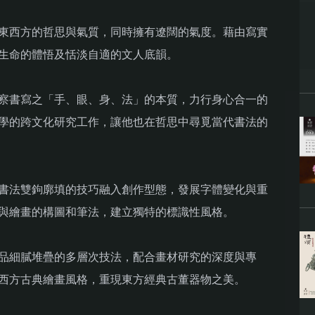
東西方的哲思與氣質，同時擁有遼闊的氣度。藉由寫實
生命的體悟及恬淡自適的文人底韻。
察書寫之「手、眼、身、法」的本質，力行身心合一的
學的跨文化研究工作，讓他也在哲思中尋覓當代書法的
書法雙鉤廓填的技巧融入創作型態，發展字體變化與重
與繪畫的構圖和筆法，建立獨特的標識性風格。
品細膩堆疊的多層次技法，配合畫材研究的深度與專
西方古典繪畫風格，重現東方經典古董器物之美。