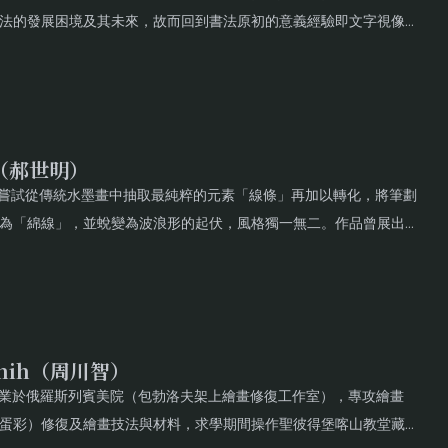
法的發展困境及其未來，故而回到書法原初的意義經驗即文字視像性
重談視覺化時代的書法應該找回身體，回到觸及生活世界的任一處
削而過於扁平的筆墨，並與日本現代書法井上有一、森田子龍等展現
。
ng（郝世明）
澤。嘗試從傳統水墨畫中抽取最純粹的元素「線條」再加以轉化，將筆劃
為「綿線」，並蛻變為波浪形的起伏，風格獨一無二。作品曾展出於
、今日美術館、河北省博物館、上海多倫現代美術館、武漢美術館。
國、比利時、英國、澳洲、韓國、新加坡和香港。
-Chih（周川智）
。畢業於俄羅斯列賓美院（包勃洛夫架上繪畫修復工作室），專攻繪畫
蛋彩）修復及繪畫技法與材料，求學期間操作聖彼得堡喀山教堂藏