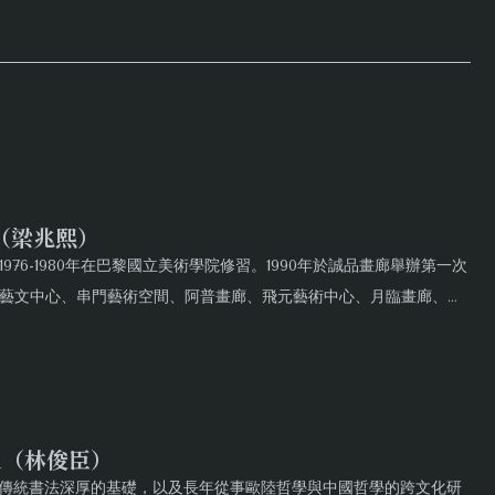
Xi（梁兆熙）
1976-1980年在巴黎國立美術學院修習。1990年於誠品畫廊舉辦第一次
藝文中心、串門藝術空間、阿普畫廊、飛元藝術中心、月臨畫廊、赤
並多次於國內外重要美術機構聯展。從炭筆的輕、重、緩、急、勾、
細微變化，超越傳統素描格局，展現遼闊生命感。
hen（林俊臣）
具有傳統書法深厚的基礎，以及長年從事歐陸哲學與中國哲學的跨文化研