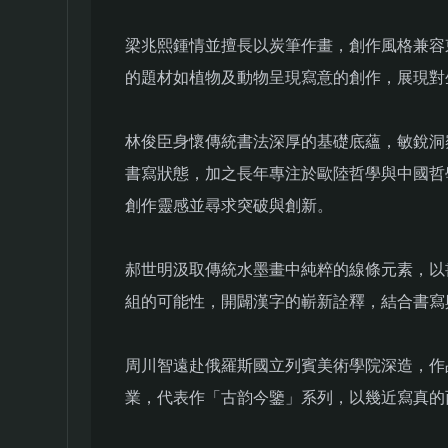
梁兆熙鍾情並擅長以炭筆作畫，創作風格兼容
的題材如植物及動物呈現寫意的創作，展現對
林俊臣身懷傳統書法深厚的基礎底蘊，敏銳洞
書寫狀態，加之長年專注於歐陸哲學與中國哲
創作靈感並尋求突破與創新。
郝世明汲取傳統水墨畫中純粹的線條元素，以
組的可能性，開闢漢字的嶄新詮釋，結合書寫
周川智遠赴俄羅斯國立列賓美術學院深造，作
業，代表作「古韵今鑒」系列，以幾近寫真的