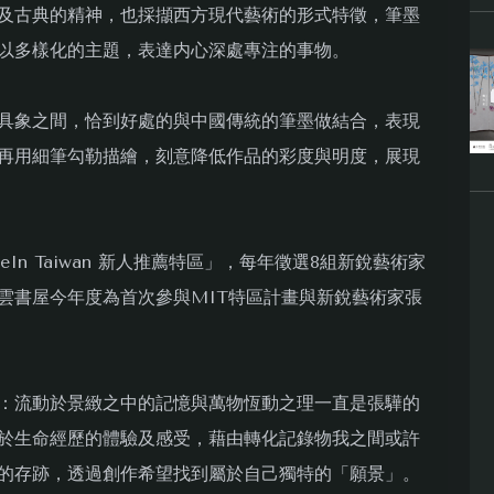
及古典的精神，也採擷西方現代藝術的形式特徵，筆墨
以多樣化的主題，表達内心深處專注的事物。
具象之間，恰到好處的與中國傳統的筆墨做結合，表現
再用細筆勾勒描繪，刻意降低作品的彩度與明度，展現
n Taiwan 新人推薦特區」，每年徵選8組新銳藝術家
雲書屋今年度為首次參與MIT特區計畫與新銳藝術家張
：流動於景緻之中的記憶與萬物恆動之理一直是張驊的
於生命經歷的體驗及感受，藉由轉化記錄物我之間或許
的存跡，透過創作希望找到屬於自己獨特的「願景」。