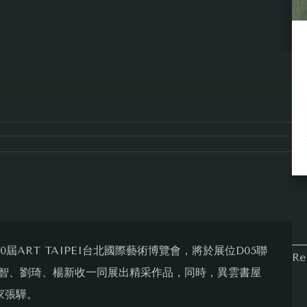
第30屆ART TAIPEI台北國際藝術博覽會，將於展位D05聯
Re
智、劉琦、楊新收一同展出精采作品，同時，異雲書屋
家張驊。