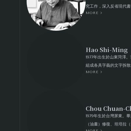
究工作，深入反省現代書
MORE
與文字意義的弔詭關係，
境，再次豐富被視覺化剝
其批判性繼承發展的表現
Hao Shi-Mi
1977年出生於山東菏
組成各具字義的文字拆散
MORE
中國美術館、上海美術館
國際展覽包括於德國、法
Chou Chuan
1979年生於台灣屏東
（油畫）修復、坦培拉（
MORE