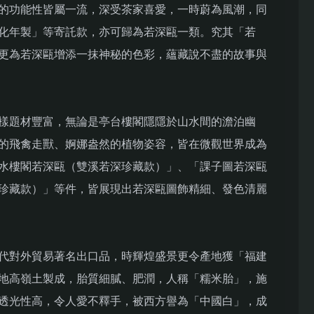
的功能性皆屬一流，深受茶家喜愛，一時蔚為風潮，同
化年製」等寄託款，亦可歸為若深甌一類。究其「若
更為若深甌增添一抹神秘的色彩，蘊藏說不盡的故事與
樣題材豐富，無論是亭台樓閣隱隱於山水間的澹泊幽
的飛禽走獸、婀娜盎然的植物姿容，皆在微觀世界成為
水樓閣若深甌（雙溪若深珍藏款）」、「課子圖若深甌
珍藏款）」等件，皆展現出若深甌圖飾精細、發色清麗
代對外貿易著名出口品，時輝煌盛景更令產地獲「福建
地高嶺土製成，胎質細膩、肥潤，人稱「糯米胎」，施
透光性高，令人愛不釋手，被西方譽為「中國白」，成