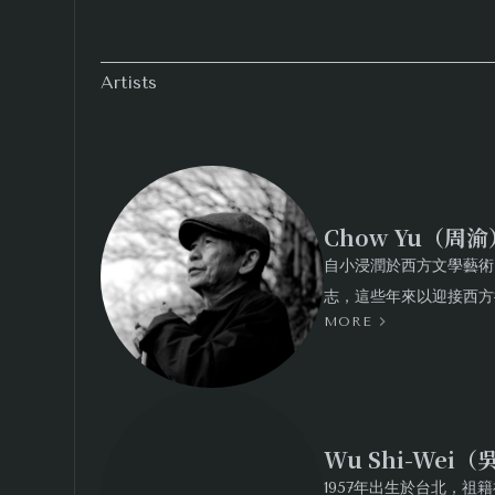
欲一訪夢寐以求的特定器型，或對悠遠年代心
化杯自有性地、各攜情懷，期盼觀者在發覺美
Artists
得。
Chow Yu（周渝
自小浸潤於西方文學藝術
志，這些年來以迎接西方
MORE
儒、道天人哲思的茶文化
生活修養美學。近幾年成
考，並同時摸索「天人書
Wu Shi-Wei
1957年出生於台北，祖