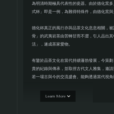
為明清時期極具代表性的瓷器。由於德化窯多
式杯」即是一例，為難得特殊件，由德化窯與
德化杯真正的風行亦與品茶文化息息相關，被
骨」的武夷岩茶由苦轉甘而不澀，引人品出其
活」，遂成茶家愛物。
有鑒於品茶文化在當代持續蓬勃發展，今策劃
貴的紀錄與傳承，並取徑古代文人雅集，邀請
若一場古與今的交流盛會。能夠透過當代視角
無疑是異雲書屋成立至今最為重視的價值。
Learn More
最後，固然茶具的製造技藝在不同的世代背景
客觀評量化的數據，既能知達標準品，亦能於