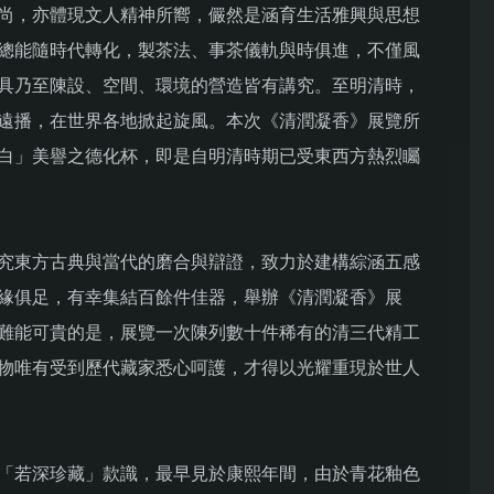
尚，亦體現文人精神所嚮，儼然是涵育生活雅興與思想
總能隨時代轉化，製茶法、事茶儀軌與時俱進，不僅風
具乃至陳設、空間、環境的營造皆有講究。至明清時，
遠播，在世界各地掀起旋風。本次《清潤凝香》展覽所
白」美譽之德化杯，即是自明清時期已受東西方熱烈矚
究東方古典與當代的磨合與辯證，致力於建構綜涵五感
緣俱足，有幸集結百餘件佳器，舉辦《清潤凝香》展
難能可貴的是，展覽一次陳列數十件稀有的清三代精工
物唯有受到歷代藏家悉心呵護，才得以光耀重現於世人
「若深珍藏」款識，最早見於康熙年間，由於青花釉色