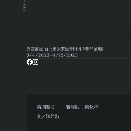
Artworks
異雲書屋 台北市大安區青田街12巷23號1樓
3/4/2023
4/15/2023
清潤凝香——若深甌．德化杯
文／陳維駿