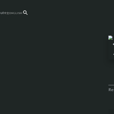
ut
中文
ENGLISH
Re