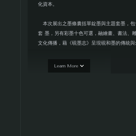
化資本。
本次展出之墨條囊括單錠墨與主題套墨，包
套 墨，另有彩墨十色可選，融繪畫、書法、
文化傳播，藉《硯墨志》呈現硯和墨的傳統與
不忘的價值追求中，達成觀物、觀史、觀心的
Learn More