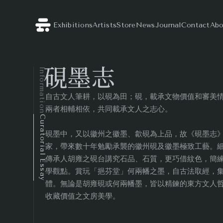
Exhibitions
Artists
Store
News
Journal
Contact
Abo
硯墨志
Information
自古文人筆耕，以硯為田；硯，載承文物價值和審美
兩者相輔相依，共同載承文人之志心。
Curatorial Essay
硯墨中，又以徽州之徽墨、歙硯為上品，故《硯墨志
家，帶來數十年勉勵承襲的徽州硯及徽墨極致工藝。
傳承人胡雍之硯台講究石品、石質，更巧借紋色，簡
學觀點。賞玩「挹芬堂」何兩幡之墨，自古法取經，
體。無論是胡雍硯或何兩幡墨，皆以精鍊的東方文人
收藏價值之文房美學。