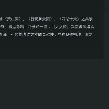
含《黃山圖》、《新安勝景圖》、《西湖十景》之集景
雕刻、造型等精工巧藝於一體，引人入勝。異雲書屋繼承
創新，引領觀者從方寸間見乾坤，並在藉物明理、道器
體驗。