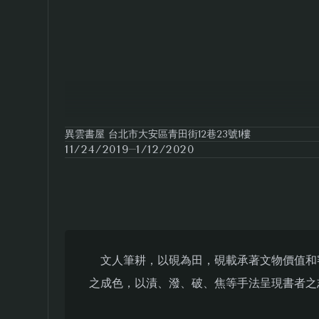
異雲書屋 台北市大安區青田街12巷23號1樓
11/24/2019
1/12/2020
文人筆耕，以硯為田，硯載承著文物價值和
之成色，以漬、潑、破、焦等手法呈現書者之