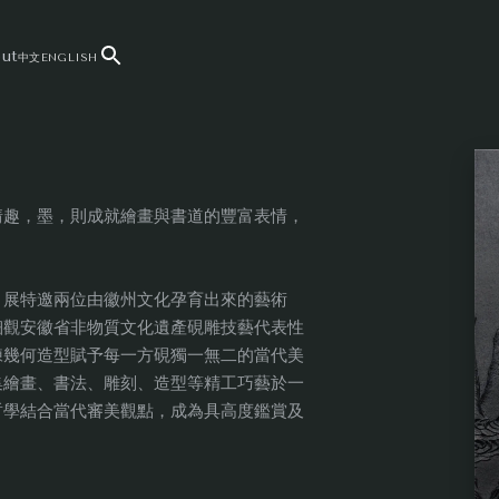
ut
中文
ENGLISH
情趣，墨，則成就繪畫與書道的豐富表情，
》展特邀兩位由徽州文化孕育出來的藝術
細觀安徽省非物質文化遺產硯雕技藝代表性
練幾何造型賦予每一方硯獨一無二的當代美
集繪畫、書法、雕刻、造型等精工巧藝於一
哲學結合當代審美觀點，成為具高度鑑賞及