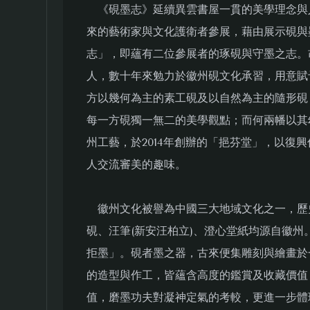
《硯墨志》延續異雲書屋一貫的美學理念與
來的藝術家與文化護衛者參展，藉由展示硯與
志」，即蘊有二位參展者的琢硯與守墨之志。
人，數十年來勉力於徽州硯文化承習，用意賦
方以幾何為主的素工硯及以自然為主的隨形硯
每一方硯獨一無二的美學觀點；而何兩幡以其
州工藝，於2014年創辦的「挹芬堂」，以復
人交流審美的趣味。
徽州文化被譽為中國三大地域文化之一，歷
硯、汪筆(新安汪柏立)、澄心堂紙均源自徽
拒墨」。硯者墨之器，古來便集雕刻與繪畫於
的造型與作工，皆蘊含高度的鑑賞及收藏價值
值，磨墨功夫對凝神定氣的考較，更進一步體