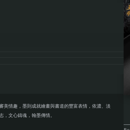
審美情趣，墨則成就繪畫與書道的豐富表情，依濃、淡
志，文心鑄魂，翰墨傳情。
Re