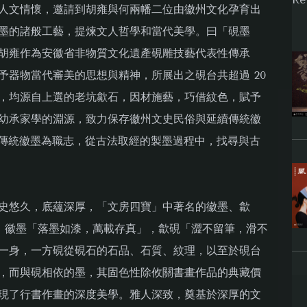
人文情懷，邀請到胡雍與何兩幡二位由徽州文化孕育出
墨的諸般工藝，提煉文人哲學和當代美學。曰「硯墨
胡雍作為安徽省非物質文化遺產硯雕技藝代表性傳承
予器物當代審美的思想與精神，所展出之硯台共超過 20
，均源自上選的老坑歙石，因材施藝，巧借紋色，賦予
幼承家學的淵源，致力保存徽州文史民俗與延續傳統徽
興傳統徽墨為職志，從古法取經的製墨過程中，找尋與古
史悠久，底蘊深厚，「文房四寶」中著名的徽墨、歙
州。徽墨「落墨如漆，萬載存真」，歙硯「澀不留筆，滑不
一身，一方硯從硯石的石品、石質、紋理，以至於硯台
，而與硯相依的墨，其固色性除攸關書畫作品的典藏價
現了行書作畫的深度美學。雅人深致，奠基於深厚的文