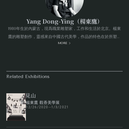
Yang Dong-Ying（楊東鷹）
1980年生於內蒙古，現爲職業雕塑家，工作和生活於北京。楊東
鷹的雕塑創作，靈感來自中國古代美學，作品的特色在於所塑造
MORE
的「形」，是先以平面的方式表達，再利用堆疊塑造成三維的立
體空間，呈現不同層次的平面，營造出獨特的空間感與視覺效
果。作品風格為中式的審美趣味，結合古美術與當代設計思維，
呈現東方美學的視覺饗宴。
Related Exhibitions
見山
楊東鷹 觀香美學展
12/26/2020
1/3/2021