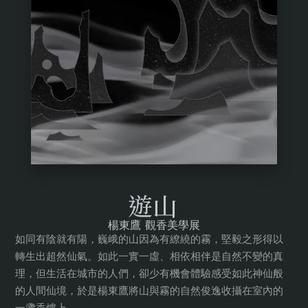
遊山
楊東鷹 觀香美學展
如同有陰就有陽，巍峨的山因為有繚繞的霧，堅毅之形得以
轉生出超然仙氣。如此一實一虛、相依相伴是自然不變的真
理，但生活在城市的人們，卻少有機會體驗感受如此神仙般
的人間仙境，於是楊東鷹將山與霧的自然俊逸收攝在室內的