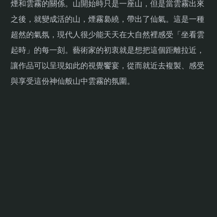
煙和雲霧的關係。山開始時只是一座山，但是當雲霧出來
之後，就變成活的山，煙霧裊繞，帶出了仙氣。這是一種
超然的氣氛，現代人很少能天天在大自然裡感受「坐看雲
起時」的每一刻。藝術家的初衷就是想把這個距離拉近，
讓作品可以呈現如此的視覺饗宴，從而就近去複製、感受
與享受這份神仙般山中雲霧的氛圍。