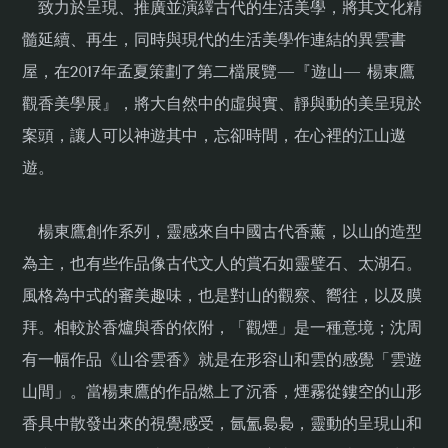
致力於呈現、推廣並演繹古代的生活美學，將其文化精
髓延續、再生，同時與現代的生活美學作連結的異雲書
屋，在2017年孟夏策劃了第二檔展覽—『遊山— 楊東鷹
觀香美學展』，將大自然中的虛與實、靜與動的美呈現於
案頭，讓人可以神遊其中，忘卻時間，在心裡的江山遨
遊。
楊東鷹創作系列，靈感來自中國古代香薰，以山的造型
為主，也有些作品像古代文人的賞石如靈璧石、太湖石。
風格為中式的審美趣味，也是對山的觀察、嚮往，以及膜
拜。相較於香爐與香的依附，「觀煙」是一種意境；沈周
有一幅作品《山谷雲香》就是在形容山和雲的感覺「雲遊
山間」。當楊東鷹的作品燃上了沉香，煙霧從鏤空的山形
香具中散發出來的視覺感受，氤氳裊裊，靈動的呈現山和