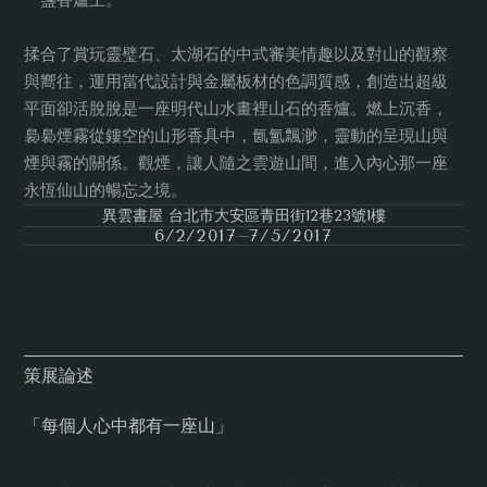
一盞香爐上。
揉合了賞玩靈璧石、太湖石的中式審美情趣以及對山的觀察
與嚮往，運用當代設計與金屬板材的色調質感，創造出超級
平面卻活脫脫是一座明代山水畫裡山石的香爐。燃上沉香，
裊裊煙霧從鏤空的山形香具中，氤氳飄渺，靈動的呈現山與
煙與霧的關係。觀煙，讓人隨之雲遊山間，進入內心那一座
永恆仙山的暢忘之境。
異雲書屋 台北市大安區青田街12巷23號1樓
6/2/2017
7/5/2017
策展論述
「每個人心中都有一座山」