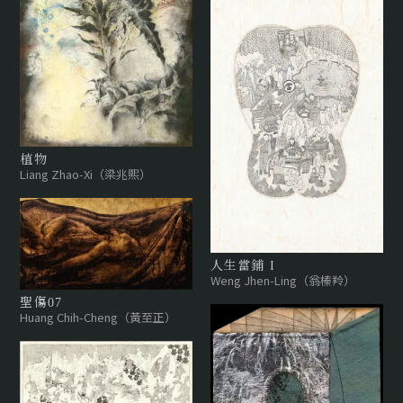
植物
Liang Zhao-Xi（梁兆熙）
人生當鋪 I
Weng Jhen-Ling（翁榛羚）
聖傷07
Huang Chih-Cheng（黃至正）