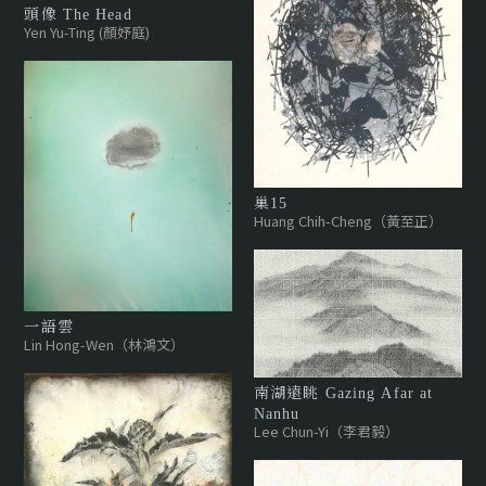
頭像 The Head
Yen Yu-Ting (顏妤庭)
巢15
Huang Chih-Cheng（黃至正）
一語雲
Lin Hong-Wen（林鴻文）
南湖遠眺 Gazing Afar at
Nanhu
Lee Chun-Yi（李君毅）