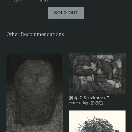
Year
2022
SOLD OUT
Other Recommendations
捆縛-7 Stricktures-7
Yen Yu-Ting (顏妤庭)